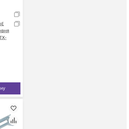
oE
овня
TX-
ину