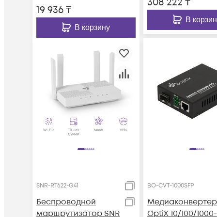
308 222
₸
19 936
₸
В корзин
В корзину
SNR-RT622-G41
BO-CVT-1000SFP
Беспроводной
Медиаконвертер
маршрутизатор SNR
OptiX 10/100/1000-