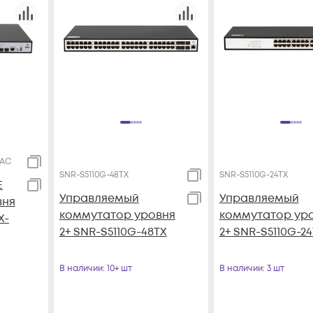
2AC
SNR-S5110G-48TX
SNR-S5110G-24TX
E
Управляемый
Управляемый
вня
коммутатор уровня
коммутатор ур
X-
2+ SNR-S5110G-48TX
2+ SNR-S5110G-2
В наличии
: 10+ шт
В наличии
: 3 шт