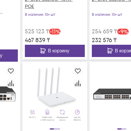
POE
с
В наличии
: 10+ шт
В наличии
: 10+ шт
525 123
₸
254 659
₸
-
11
%
-
9
%
467 839
₸
232 576
₸
В корзину
В корз
у