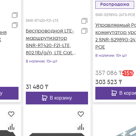
Распродажа
SNR-S2989G-24TX-POE
SNR-RT420-F21-LTE
Управляемый P
Беспроводной LTE-
вня
коммутатор ур
маршрутизатор
X
2 SNR-S2989G-24
SNR-RT420-F21-LTE,
POE
802.11b/g/n, LTE Cat.4,
В наличии
: 10+ шт
3xFE RJ45
В наличии
: 10+ шт
357 086
₸
-
15
%
303 523
₸
31 480
₸
у
В корз
В корзину