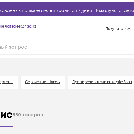
зованных пользователей хранится 7 дней. Пожалуйста,
авто
йн чат
sales@nag.kz
Покупателям
Способы опла
Условия доста
Гарантийное о
Возврат товар
Вопросы и отв
ертеры
Сервисные Шлюзы
Преобразователи интерфейсов
Техническая п
База знаний
ние
Конфигуратор
580
товаров