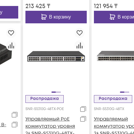
213 425
₸
121 954
₸
у
В корзину
В корз
Распродажа
Распродажа
SNR-S5310G-48TX-POE
SNR-S5310G-48TX
Управляемый PoE
Управляемый
 B-
коммутатор уровня
коммутатор ур
2+ SNR-S5310G-48TX-
2+ SNR-S5310G-4