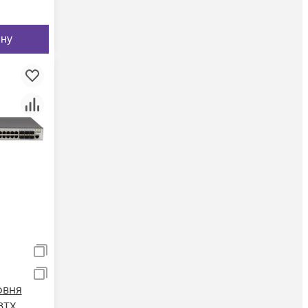
ину
овня
8TX