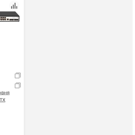
овня
4TX