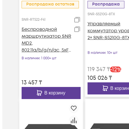
Распродажа остатков
Распродажа
SNR-S5210G-8TX
SNR-RT522-F41
Управляемый
Беспроводной
коммутатор уро
маршрутизатор SNR
2+ SNR-S5210G-8T
MD2,
802.11a/b/g/n/ac, 5xFE
В наличии
: 10+ шт
RJ45
В наличии
: 1 000+ шт
119 347
₸
-
12
%
105 026
₸
13 457
₸
В корзин
В корзину