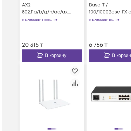
AX2,
Base-T /
802.11a/b/g/n/ac/ax,
100/1000Base-FX 
5xGE RJ45
SFP-портом
В наличии
: 1 000+ шт
В наличии
: 10+ шт
20 316
₸
6 756
₸
В корзину
В корзин