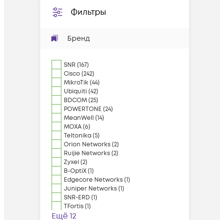
Фильтры
Бренд
SNR
(
167
)
Cisco
(
242
)
MikroTik
(
44
)
Ubiquiti
(
42
)
BDCOM
(
25
)
POWERTONE
(
24
)
MeanWell
(
14
)
MOXA
(
6
)
Teltonika
(
5
)
Orion Networks
(
2
)
Ruijie Networks
(
2
)
Zyxel
(
2
)
B-OptiX
(
1
)
Edgecore Networks
(
1
)
Juniper Networks
(
1
)
SNR-ERD
(
1
)
TFortis
(
1
)
Ещё 12