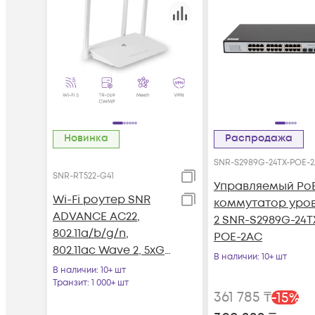
Новинка
Распродажа
SNR-S2989G-24TX-POE-
SNR-RT522-G41
Управляемый Po
Wi-Fi роутер SNR
коммутатор уро
ADVANCE AC22,
2 SNR-S2989G-24T
802.11a/b/g/n,
POE-2AC
802.11ac Wave 2, 5xGE
В наличии
: 10+ шт
RJ45
В наличии
: 10+ шт
Транзит
: 1 000+ шт
361 785
₸
-
15
%