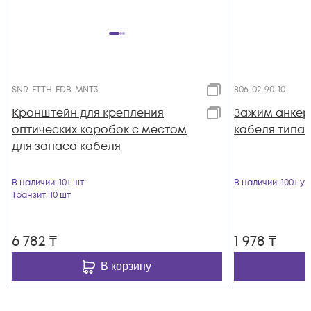
SNR-FTTH-FDB-MNT3
806-02-90-10
Кронштейн для крепления
Зажим анкерн
оптических коробок с местом
кабеля типа F
для запаса кабеля
В наличии
: 10+ шт
В наличии
: 100+ уп
Транзит
: 10 шт
6 782
₸
1 978
₸
В корзину