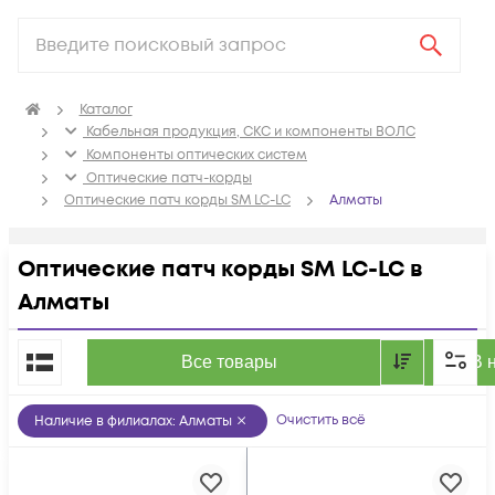
Каталог
Кабельная продукция, СКС и компоненты ВОЛС
Компоненты оптических систем
Оптические патч-корды
Оптические патч корды SM LC-LC
Алматы
Оптические патч корды SM LC-LC в
Алматы
По популярности
Все товары
В 
Очистить всё
Наличие в филиалах
:
Алматы