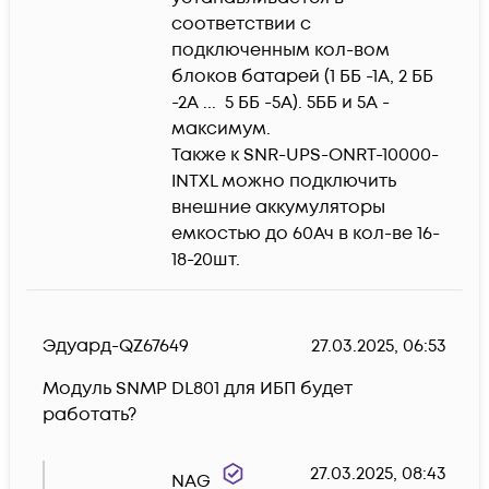
соответствии с 
подключенным кол-вом 
блоков батарей (1 ББ -1А, 2 ББ 
-2А ...  5 ББ -5А). 5ББ и 5А - 
максимум.

Также к SNR-UPS-ONRT-10000-
INTXL можно подключить 
внешние аккумуляторы 
емкостью до 60Ач в кол-ве 16-
18-20шт.
Эдуард-QZ67649
27.03.2025, 06:53
Модуль SNMP DL801 для ИБП будет 
работать?
27.03.2025, 08:43
NAG