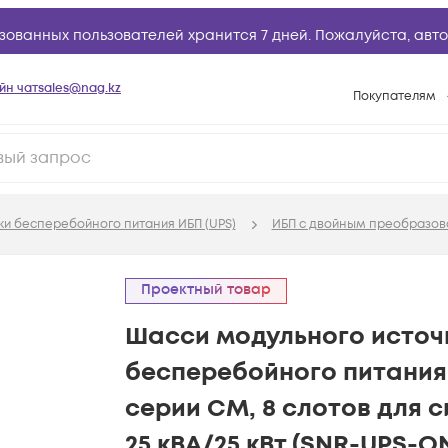
зованных пользователей хранится 7 дней. Пожалуйста,
авто
йн чат
sales@nag.kz
Покупателям
Способы опла
Условия доста
Гарантийное о
ки бесперебойного питания ИБП (UPS)
ИБП с двойным преобразова
Возврат товар
Вопросы и отв
Проектный товар
Техническая п
Шасси модульного источ
База знаний
бесперебойного питания 
Конфигуратор
серии СМ, 8 слотов для 
25 кВА/25 кВт (SNR-UPS-O