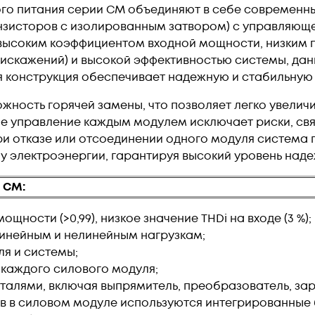
го питания серии СM объединяют в себе современны
нзисторов с изолированным затвором) с управляюще
высоким коэффициентом входной мощности, низким 
искажений) и высокой эффективностью системы, дан
 конструкция обеспечивает надежную и стабильную
жность горячей замены, что позволяет легко увелич
 управление каждым модулем исключает риски, свя
При отказе или отсоединении одного модуля система
 электроэнергии, гарантируя высокий уровень наде
 CM:
щности (>0,99), низкое значение THDi на входе (3 %);
линейным и нелинейным нагрузкам;
ля и системы;
 каждого силового модуля;
алями, включая выпрямитель, преобразователь, зар
в в силовом модуле используются интегрированные б