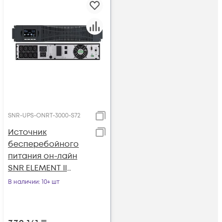
SNR-UPS-ONRT-3000-S72
Источник
бесперебойного
питания он-лайн
SNR ELEMENT II
3000ВА/3000Вт (PF-
В наличии
: 10+ шт
1.0), 1ф:1ф (220-240В),
72В (DC) (6x9Ач)