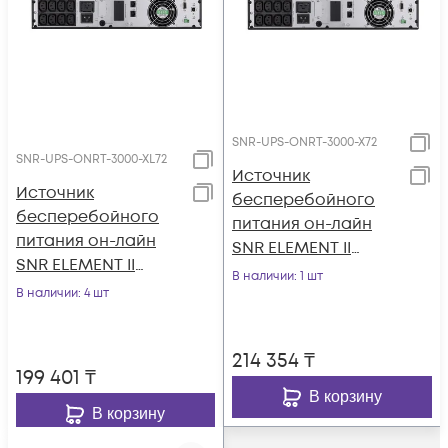
SNR-UPS-ONRT-3000-X72
SNR-UPS-ONRT-3000-XL72
Источник
Источник
бесперебойного
бесперебойного
питания он-лайн
питания он-лайн
SNR ELEMENT II
SNR ELEMENT II
3000ВА/3000Вт (PF-
В наличии
: 1 шт
3000ВА/3000Вт (PF-
В наличии
: 4 шт
1.0), 1ф:1ф (220-240В),
1.0), 1ф:1ф (220-240В),
72В (DC), без АКБ
72В (DC), без АКБ
(ток заряда 6А)
214 354
₸
(ток заряда 12А)
199 401
₸
В корзину
В корзину