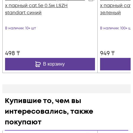
х парный cat.5e 0.5м LSZH
х парный cat.
standart синий
зеленый
В наличии
: 10+ шт
В наличии
: 100+ шт
498
₸
949
₸
В корзину
Купившие то, чем вы
интересовались, также
покупают