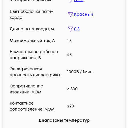
Цвет оболочки патч-
Красный
корда
Длина патч-корда, м
0,5
Максимальный ток, А
1,5
Номинальное рабочее
48
напряжение, В
Электрическая
1000В / 1мин
прочность диэлектрика
Сопротивление
≥ 500
изоляции, мОм
Контактное
≤20
сопротивление, мОм
Диапазоны температур