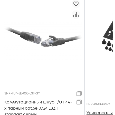
SNR-FU4-5E-005-LST-GY
Коммутационный шнур F/UTP 4-
SNR-RMB-uni-2
х парный cat.5e 0.5м LSZH
Универсальн
standart серый