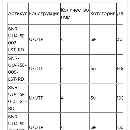
Количество
Артикул
Конструкция
Категория
Длин
пар
SNR-
UU4-5E-
U/UTP
4
5e
30см
003-
LST-RD
SNR-
UU4-5E-
U/UTP
4
5e
50см
005-
LST-RD
SNR-
UU4-5E-
U/UTP
4
5e
100с
010-LST-
RD
SNR-
UU4-5E-
U/UTP
4
5e
150с