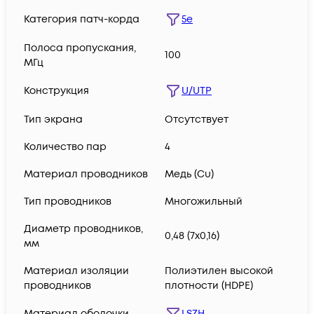
Категория патч-корда
5e
Полоса пропускания,
100
МГц
Конструкция
U/UTP
Тип экрана
Отсутствует
Количество пар
4
Материал проводников
Медь (Сu)
Тип проводников
Многожильный
Диаметр проводников,
0,48 (7х0,16)
мм
Материал изоляции
Полиэтилен высокой
проводников
плотности (HDPE)
Материал оболочки
LSZH