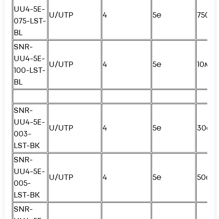
UU4-5E-
U/UTP
4
5e
750с
075-LST-
BL
SNR-
UU4-5E-
U/UTP
4
5e
10м
100-LST-
BL
SNR-
UU4-5E-
U/UTP
4
5e
30см
003-
LST-BK
SNR-
UU4-5E-
U/UTP
4
5e
50см
005-
LST-BK
SNR-