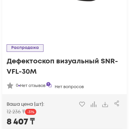
Распродажа
Дефектоскоп визуальный SNR-
VFL-30M
0
Нет отзывов
Нет вопросов
Ваша цена (шт):
12 236
₸
-
31
%
8 407
₸