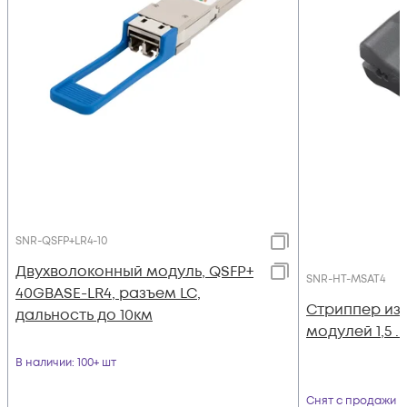
SNR-QSFP+LR4-10
Двухволоконный модуль, QSFP+
SNR-HT-MSAT4
40GBASE-LR4, разъем LC,
Стриппер изв
дальность до 10км
модулей 1,5 ..
В наличии
: 100+ шт
Снят с продажи