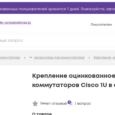
зованных пользователей хранится 7 дней. Пожалуйста,
авто
йн чат
sales@nag.kz
Покупателям
Способы опла
Условия доста
Гарантийное о
оммутаторы
Аксессуары для коммутаторов
Крепления, з
Возврат товар
Вопросы и отв
Крепление оцинкованное
Техническая п
коммутаторов Cisco 1U в 
База знаний
Конфигуратор
0
Нет отзывов
1
вопрос
О товаре