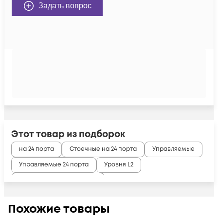
Задать вопрос
Этот товар из подборок
на 24 порта
Стоечные на 24 порта
Управляемые
Управляемые 24 порта
Уровня L2
Cisco catalyst 2960, 2960-S
Cisco с поддержкой стекирования
L2 на 24 порта
Похожие товары
SFP Коммутатор
Used
Used Cisco