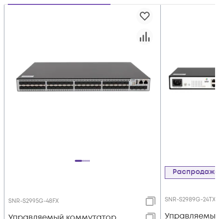
Распродаж
SNR-S2989G-24TX
SNR-S2995G-48FX
Управляемый
Управляемый коммутатор