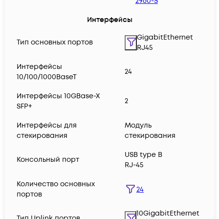
2960-S
Интерфейсы
GigabitEthernet
Тип основных портов
RJ45
Интерфейсы
24
10/100/1000BaseT
Интерфейсы 10GBase-X
2
SFP+
Интерфейсы для
Модуль
стекирования
стекирования
USB type B
Консольный порт
RJ-45
Количество основных
24
портов
10GigabitEthernet
Тип Uplink портов