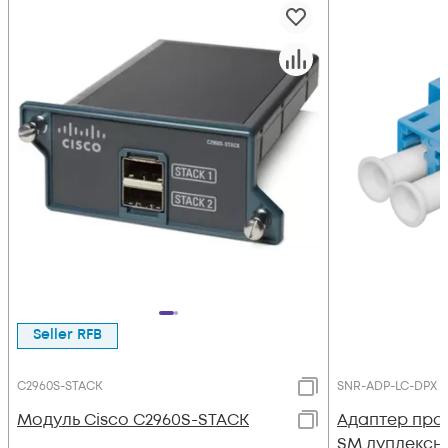
Seller RFB
C2960S-STACK
SNR-ADP-LC-DPX 
Модуль Cisco C2960S-STACK
Адаптер про
SM дуплексн