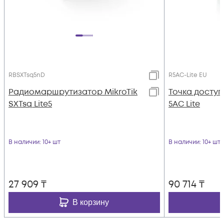
RBSXTsq5nD
R5AC-Lite EU
Радиомаршрутизатор MikroTik
Toчка доступа
SXTsq Lite5
5AC Lite
В наличии
: 10+ шт
В наличии
: 10+ шт
27 909
₸
90 714
₸
В корзину