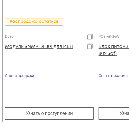
Распродажа остатков
DL801
POE-48-24W
Модуль SNMP DL801 для ИБП
Блок питания 
802.3af)
Снят с продажи
Снят с продажи
Узнать о поступлении
Узна