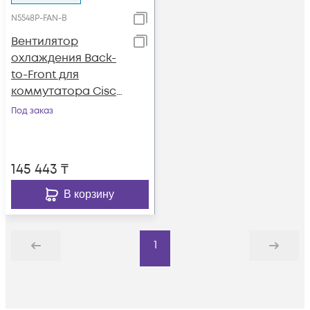
N5548P-FAN-B
Вентилятор
охлаждения Back-
to-Front для
коммутатора Cisco
Nexus 5548UP
Под заказ
145 443
₸
В корзину
1
Назад
Дальше