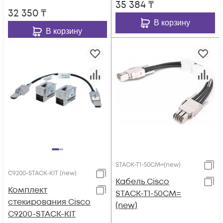
35 384
₸
32 350
₸
В корзину
В корзину
STACK-T1-50CM=(new)
C9200-STACK-KIT (new)
Кабель Cisco
Комплект
STACK-T1-50CM=
стекирования Cisco
(new)
C9200-STACK-KIT