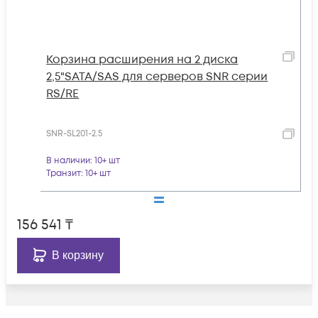
Корзина расширения на 2 диска
2,5"SATA/SAS для серверов SNR серии
RS/RE
SNR-SL201-2.5
В наличии
: 10+ шт
Транзит
: 10+ шт
156 541
₸
В корзину