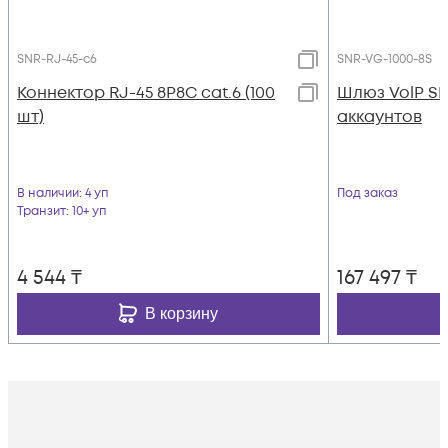
SNR-RJ-45-c6
SNR-VG-1000-8S
Коннектор RJ-45 8P8C cat.6 (100
Шлюз VolP SNR
шт)
аккаунтов
В наличии
: 4 уп
Под заказ
Транзит
: 10+ уп
4 544
₸
167 497
₸
В корзину