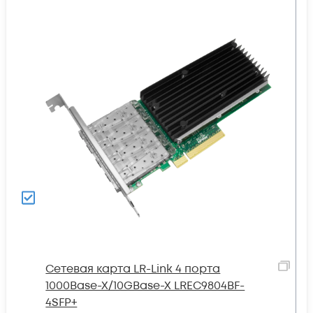
Сетевая карта LR-Link 4 порта
1000Base-X/10GBase-X LREC9804BF-
4SFP+