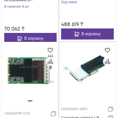
Под заказ
LREC9802BF-2SFP+
В наличии
: 8 шт
488 619
₸
70 062
₸
В корзину
В корзину
LRES1024PF-4SFP+
LRES3007PF-OCP