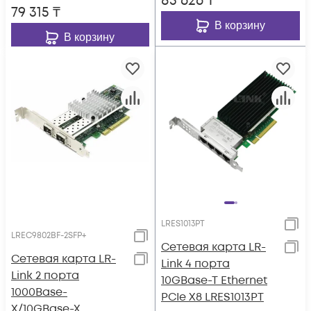
85 626
₸
79 315
₸
В корзину
В корзину
LRES1013PT
LREC9802BF-2SFP+
Сетевая карта LR-
Сетевая карта LR-
Link 4 порта
Link 2 порта
10GBase-T Ethernet
1000Base-
PCIe X8 LRES1013PT
X/10GBase-X