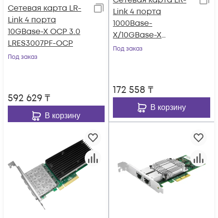
Сетевая карта LR-
Сетевая карта LR-
Link 4 порта
Link 4 порта
1000Base-
10GBase-X OCP 3.0
X/10GBase-X
LRES3007PF-OCP
LRES1024PF-4SFP+
Под заказ
Под заказ
172 558
₸
592 629
₸
В корзину
В корзину