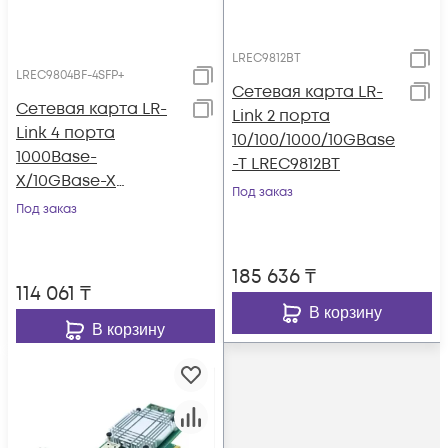
LREC9812BT
LREC9804BF-4SFP+
Сетевая карта LR-
Сетевая карта LR-
Link 2 порта
Link 4 порта
10/100/1000/10GBase
1000Base-
-T LREC9812BT
X/10GBase-X
Под заказ
LREC9804BF-4SFP+
Под заказ
185 636
₸
114 061
₸
В корзину
В корзину