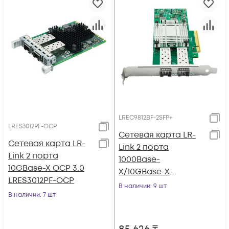
LREC9812BF-2SFP+
LRES3012PF-OCP
Сетевая карта LR-
Сетевая карта LR-
Link 2 порта
Link 2 порта
1000Base-
10GBase-X OCP 3.0
X/10GBase-X
LRES3012PF-OCP
LREC9812BF-2SFP+
В наличии
: 9 шт
В наличии
: 7 шт