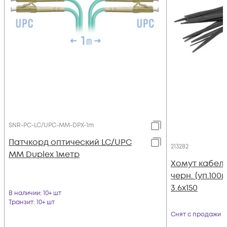
SNR-PC-LC/UPC-MM-DPX-1m
Патчкорд оптический LC/UPC
213282
MM Duplex 1метр
Хомут кабель
черн. (уп.100ш
3.6x150
В наличии
: 10+ шт
Транзит
: 10+ шт
Снят с продажи