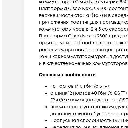
коммутаторов Cisco Nexus серии 930
Платформа Cisco Nexus 9300 состои
верхней части стойки (ToR) и в сер
приложения, хостинг для поставщико
коммутаторы уровня 2 и 3 со скорость
Платформа Cisco Nexus 9300 предст
архитектуры Leaf-and-spine, а также
решением при построении центров о
ToR и как коммутаторы уровня доступ
и в качестве конечных коммутаторов
Основные особенности:
48 портов 1/10 Гбит/с SFP+
аплинк 12 портов 40 Гбит/с QSFP
Гбит/с с помощью адаптера QSFP
возможность установки модуля а
дополнительного буферного пр
Пропускная способность 1.92 Тб
Передача до 1500 миллионов пак