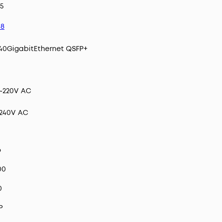
5
48
40GigabitEthernet QSFP+
~220V AC
-240V AC
6
00
0
P