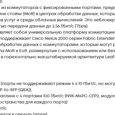
0.
т из коммутаторов с фиксированными портами, пред
едине стойки (MoR) в центрах обработки данных, кот
в услуг и среды облачных вычислений. Это неблокиру
ю передачи данных до 2,56 Тбит/с (Tbps).
авляет собой универсальную платформу коммутации,
 поддерживает Cisco Nexus 2000 серии Fabric Extende
бработки данных с коммутаторами, которые могут 
а MoR и EoR, развернутые с использованием или без т
 в горизонтально масштабируемой архитектуре Leaf-
+ (порты не поддерживают режим 4 x 10 Гбит/с, но могу
-to-SFP (QSA)),
плинк c 4 портами 100 Гбит/с (N9K-M4PC-CFP2, модул
остранства для каждого порта)
ит/с
етов в секунду (mpps)