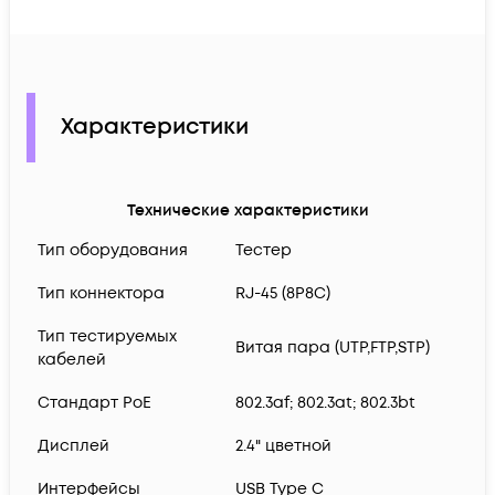
Характеристики
Технические характеристики
Тип оборудования
Тестер
Тип коннектора
RJ-45 (8P8C)
Тип тестируемых
Витая пара (UTP,FTP,STP)
кабелей
Cтандарт PoE
802.3af; 802.3at; 802.3bt
Дисплей
2.4" цветной
Интерфейсы
USB Type C