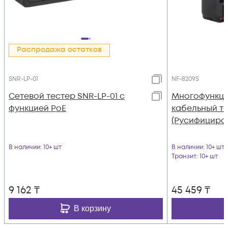
Распродажа остатков
SNR-LP-01
NF-8209S
Сетевой тестер SNR-LP-01 с
Многофункц
функцией PoE
кабельный те
(Русифициро
В наличии
: 10+ шт
В наличии
: 10+ шт
Транзит
: 10+ шт
9 162
₸
45 459
₸
В корзину