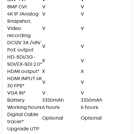
8MP CVI
V
V
4K IP /Analog
V
V
Snapshot,
Video
V
V
recording
DC12V 3A /48V
V
V
PoE output
HD-SDI/3G-
X
V
SDI/EX-SDI 2.0*
HDMI output*
X
X
HDMI INPUT 4K
V
V
30 FPS*
VGA IN*
V
V
Battery
3350mAh
3350mAh
Working hours
6 hours
6 hours
Digital Cable
Optional
Optional
tracer*
Upgrade UTP