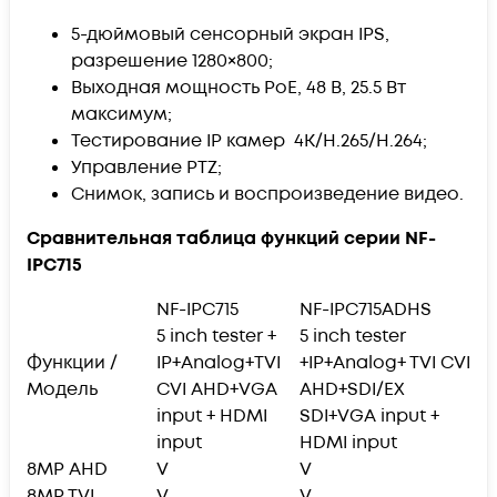
5-дюймовый сенсорный экран IPS,
разрешение
1280×800
;
Выходная мощность PoE, 48 В, 25.5 Вт
максимум;
Тестирование IP камер 4K/H.265/H.264;
Управление PTZ;
Снимок, запись и воспроизведение видео.
Сравнительная таблица функций серии NF-
IPC715
NF-IPC715
NF-IPC715ADHS
5 inch tester +
5 inch tester
Функции /
IP+Analog+TVI
+IP+Analog+ TVI CVI
Модель
CVI AHD+VGA
AHD+SDI/EX
input + HDMI
SDI+VGA input +
input
HDMI input
8MP AHD
V
V
8MP TVI
V
V