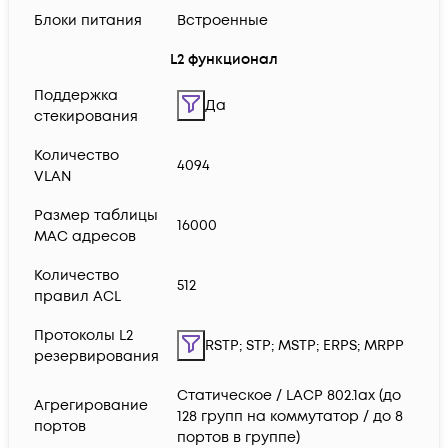
Блоки питания
Встроенные
L2 функционал
Поддержка
Да
стекирования
Количество
4094
VLAN
Размер таблицы
16000
MAC адресов
Количество
512
правил ACL
Протоколы L2
RSTP; STP; MSTP; ERPS; MRPP
резервирования
Статическое / LACP 802.1ax (до
Агрегирование
128 групп на коммутатор / до 8
портов
портов в группе)