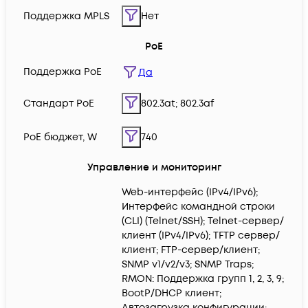
Поддержка MPLS
Нет
PoE
Поддержка PoE
Да
Cтандарт PoE
802.3at; 802.3af
PoE бюджет, W
740
Управление и мониторинг
Web-интерфейс (IPv4/IPv6);
Интерфейс командной строки
(CLI) (Telnet/SSH); Telnet-сервер/
клиент (IPv4/IPv6); TFTP сервер/
клиент; FTP-сервер/клиент;
SNMP v1/v2/v3; SNMP Traps;
RMON: Поддержка групп 1, 2, 3, 9;
BootP/DHCP клиент;
Автозагрузка конфигурации;