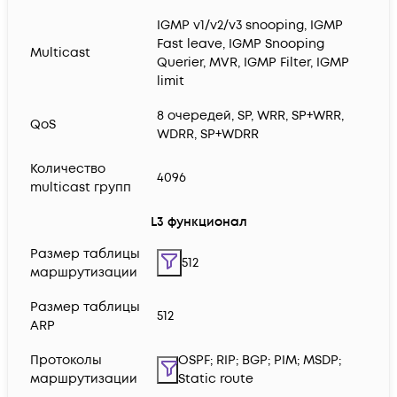
IGMP v1/v2/v3 snooping, IGMP
Fast leave, IGMP Snooping
Multicast
Querier, MVR, IGMP Filter, IGMP
limit
8 очередей, SP, WRR, SP+WRR,
QoS
WDRR, SP+WDRR
Количество
4096
multicast групп
L3 функционал
Размер таблицы
512
маршрутизации
Размер таблицы
512
ARP
Протоколы
OSPF; RIP; BGP; PIM; MSDP;
маршрутизации
Static route