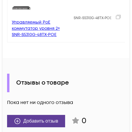
5
SNR-S5310G-48TX-POE
Управляемый PoE
коммутатор уровня 2+
SNR-S5310G-48TX-POE
Отзывы о товаре
Пока нет ни одного отзыва
0
Добавить отзыв