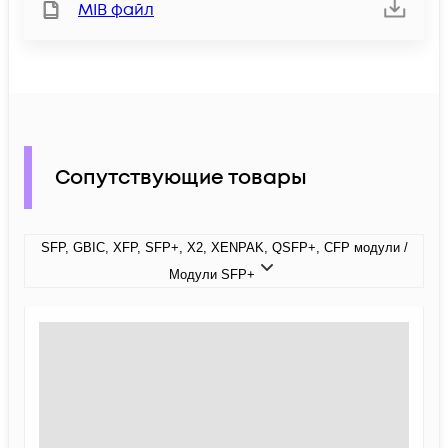
MIB файл
Сопутствующие товары
SFP, GBIC, XFP, SFP+, X2, XENPAK, QSFP+, CFP модули /
Модули SFP+