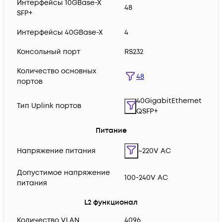
Интерфейсы 10GBase-X
48
SFP+
Интерфейсы 40GBase-X
4
Консольный порт
RS232
Количество основных
48
портов
40GigabitEthernet
Тип Uplink портов
QSFP+
Питание
Напряжение питания
~220V AC
Допустимое напряжение
100-240V AC
питания
L2 функционал
Количество VLAN
4096