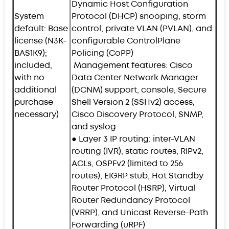
Dynamic Host Configuration
System
Protocol (DHCP) snooping, storm
default: Base
control, private VLAN (PVLAN), and
license (N3K-
configurable ControlPlane
BAS1K9);
Policing (CoPP)
included,
Management features: Cisco
with no
Data Center Network Manager
additional
(DCNM) support, console, Secure
purchase
Shell Version 2 (SSHv2) access,
necessary)
Cisco Discovery Protocol, SNMP,
and syslog
● Layer 3 IP routing: inter-VLAN
routing (IVR), static routes, RIPv2,
ACLs, OSPFv2 (limited to 256
routes), EIGRP stub, Hot Standby
Router Protocol (HSRP), Virtual
Router Redundancy Protocol
(VRRP), and Unicast Reverse-Path
Forwarding (uRPF)