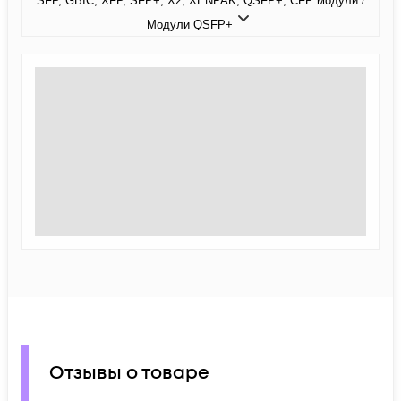
SFP, GBIC, XFP, SFP+, X2, XENPAK, QSFP+, CFP модули /
Модули QSFP+
Отзывы о товаре