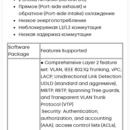
Прямое (
Port-side exhaust
) и
обратное (
Port-side intake)
охлаждение
Низкое энергопотребление
Неблокируемая L2/L3 коммутация
Низкая задержка коммутации
Software
Features Supported
Package
● Comprehensive Layer 2 feature
set: VLAN, IEEE 802.1Q Trunking, vPC,
LACP, Unidirectional Link Detection
UDLD (standard and aggressive),
MSTP, RSTP, Spanning Tree guards,
and Transparent VLAN Trunk
Protocol (VTP)
Security: Authentication,
authorization, and accounting
(AAA); access control lists (ACLs),