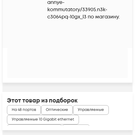
annye-
kommutatory/33905.n3k-
c3064pq-10gx_l3 по магазину.
Этот товар из подборок
На 48 портов
Оптические
Управляемые
Управляемые 10 Gigabit ethernet
Управляемые 48 портов
Уровня L3