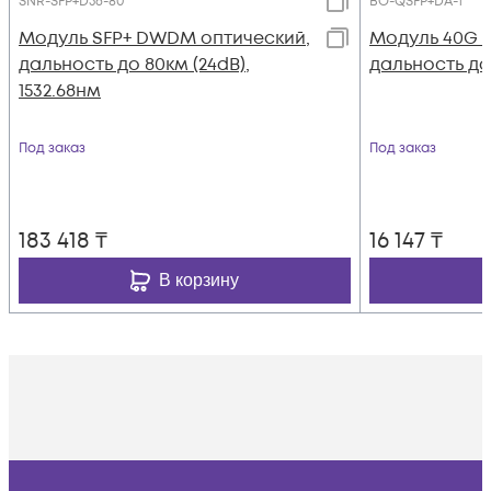
SNR-SFP+D56-80
BO-QSFP+DA-1
Модуль SFP+ DWDM оптический,
Модуль 40G Q
дальность до 80км (24dB),
дальность до
1532.68нм
Под заказ
Под заказ
183 418
₸
16 147
₸
В корзину