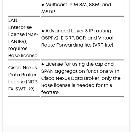
● Multicast: PIM SM, SSM, and
MSDP
LAN
Enterprise
● Advanced Layer 3 IP routing:
license (N3K-
OSPFv2, EIGRP, BGP, and Virtual
LAN1K9);
Route Forwarding lite (VRF-lite)
requires
Base license
● License for using the tap and
Cisco Nexus
SPAN aggregation functions with
Data Broker
Cisco Nexus Data Broker; only the
license (NDB-
Base license is needed for this
FX-SWT-K9)
feature