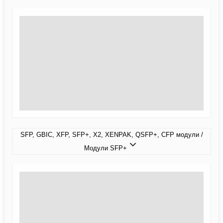
SFP, GBIC, XFP, SFP+, X2, XENPAK, QSFP+, CFP модули /
Модули SFP+