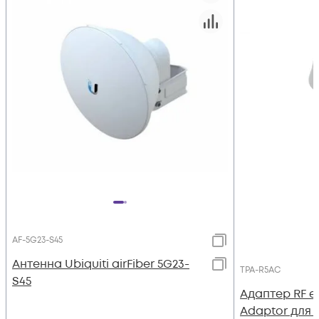
AF-5G23-S45
Антенна Ubiquiti airFiber 5G23-
TPA-R5AC
S45
Адаптер RF e
Adaptor для U