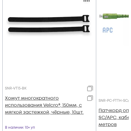
SNR-VT15-BK
Хомут многократного
SNR-PC-FTTH-SC/
использования Velcro®, 150мм, с
Патчкорд опт
мягкой застежкой, чёрные, 10шт.
SC/APC, кабел
метров
В наличии
: 10+ уп