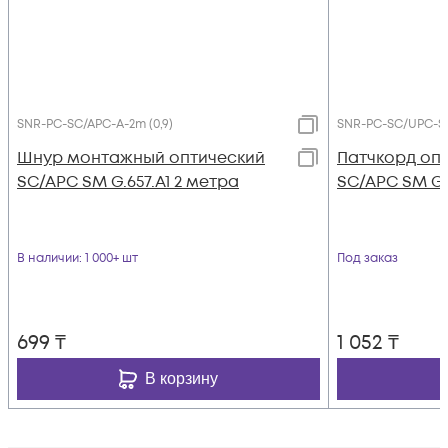
SNR-PC-SC/APC-A-2m (0,9)
SNR-PC-SC/UPC-S
Шнур монтажный оптический
Патчкорд оп
SC/APC SM G.657.A1 2 метра
SC/APC SM G.6
В наличии
: 1 000+ шт
Под заказ
699
₸
1 052
₸
В корзину