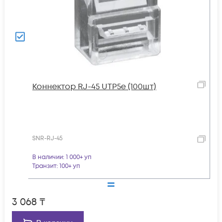
Коннектор RJ-45 UTP5e (100шт)
SNR-RJ-45
В наличии
: 1 000+ уп
Транзит
: 100+ уп
3 068
₸