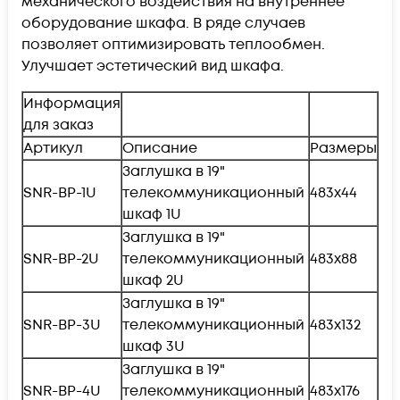
механического воздействия на внутреннее
оборудование шкафа. В ряде случаев
позволяет оптимизировать теплообмен.
Улучшает эстетический вид шкафа.
Информация
для заказ
Артикул
Описание
Размеры
Заглушка в 19"
SNR-BP-1U
телекоммуникационный
483х44
шкаф 1U
Заглушка в 19"
SNR-BP-2U
телекоммуникационный
483х88
шкаф 2U
Заглушка в 19"
SNR-BP-3U
телекоммуникационный
483х132
шкаф 3U
Заглушка в 19"
SNR-BP-4U
телекоммуникационный
483х176