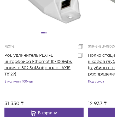
PEXT-E
SNR-SHELF-08055-
PoE удлинитель PEXT-E
Полка стаци
интерфейса Ethernet 10/100Mbs,
шкафов глуб
совм. с 802.3af&at(аналог AXIS
(глубина пол
T8129)
распределенн
цвет-серый (
В наличии
: 100+ шт
Под заказ
20G)
31 330
₸
12 937
₸
В корзину