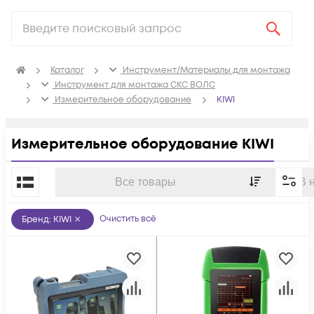
Каталог
Инструмент/Материалы для монтажа
Инструмент для монтажа СКС ВОЛС
Измерительное оборудование
KIWI
Измерительное оборудование KIWI
По популярности
Все товары
В 
Очистить всё
Бренд
:
KIWI