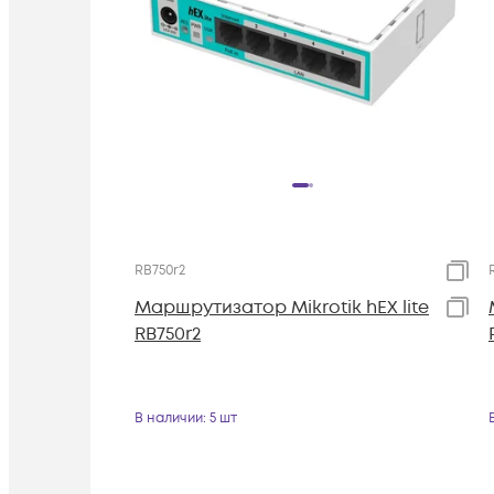
RB750r2
Маршрутизатор Mikrotik hEX lite
RB750r2
В наличии
: 5 шт