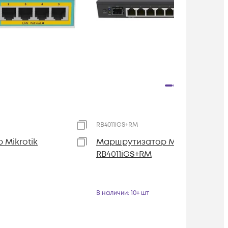
RB4011iGS+RM
Mikrotik
Маршрутизатор Mikrotik
RB4011iGS+RM
В наличии
: 10+ шт