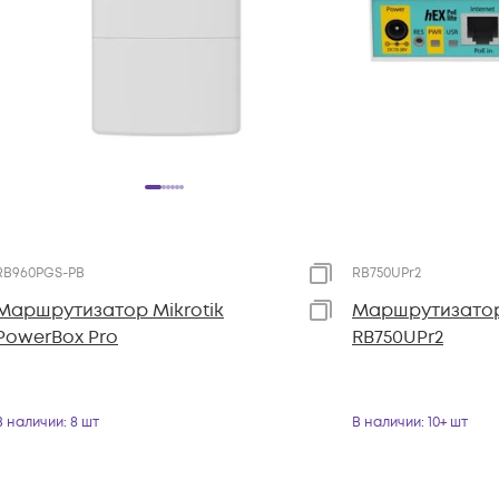
RB960PGS-PB
RB750UPr2
Маршрутизатор Mikrotik
Маршрутизатор 
PowerBox Pro
RB750UPr2
В наличии
: 8 шт
В наличии
: 10+ шт