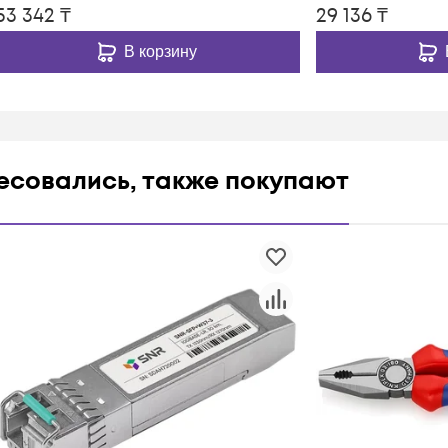
53 342
₸
29 136
₸
В корзину
ресовались, также покупают