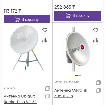
252 865
₸
113 172
₸
В корзину
В корзину
MTAD-5G-30D3-PA
RD-5G34
Антенна MikroTik
30dBi 5Gh
Антенна Ubiquiti
RocketDish 5G-34