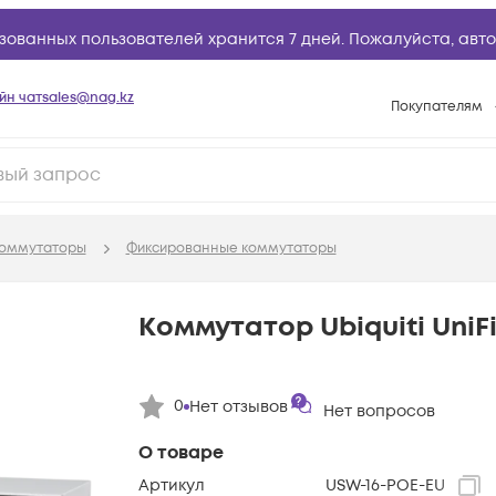
зованных пользователей хранится 7 дней. Пожалуйста,
авто
йн чат
sales@nag.kz
Покупателям
Способы опла
Условия доста
Гарантийное о
оммутаторы
Фиксированные коммутаторы
Возврат товар
Вопросы и отв
Коммутатор Ubiquiti UniFi
Техническая п
База знаний
0
Нет отзывов
Нет вопросов
Конфигуратор
О товаре
Артикул
USW-16-POE-EU