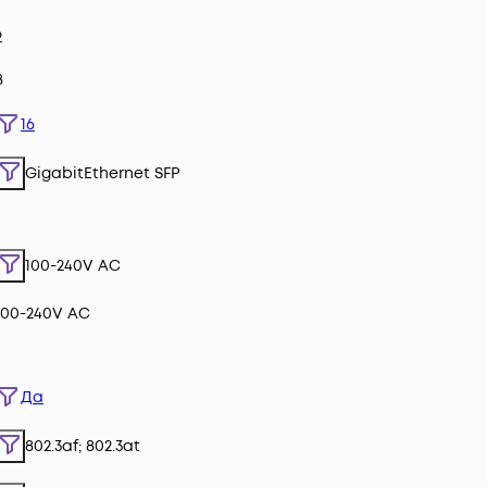
2
8
16
GigabitEthernet SFP
100-240V AC
100-240V AC
Да
802.3af; 802.3at