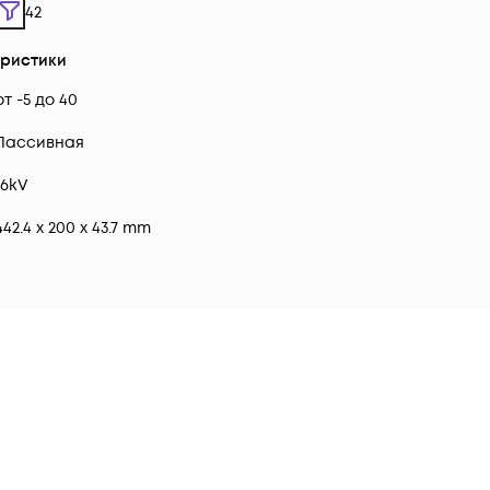
42
еристики
от -5 до 40
Пассивная
16kV
442.4 x 200 x 43.7 mm