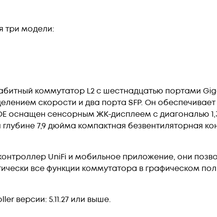
я три модели:
абитный коммутатор L2 с шестнадцатью портами Giga
делением скорости и два порта SFP. Он обеспечивает
-POE оснащен сенсорным ЖК-дисплеем с диагональю 1
глубине 7,9 дюйма компактная безвентиляторная ко
контроллер UniFi и мобильное приложение, они поз
тически все функции коммутатора в графическом по
er версии: 5.11.27 или выше.