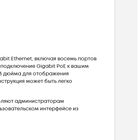
bit Ethernet, включая восемь портов
 подключение Gigabit PoE к вашим
,3 дюйма для отображения
нструкция может быть легко
воляют администраторам
льзовательском интерфейсе из