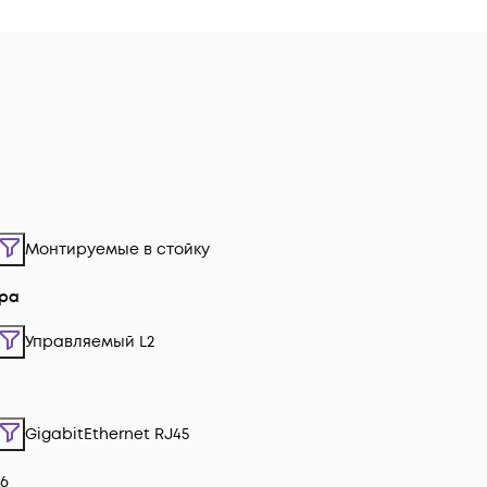
Монтируемые в стойку
ора
Управляемый L2
GigabitEthernet RJ45
16