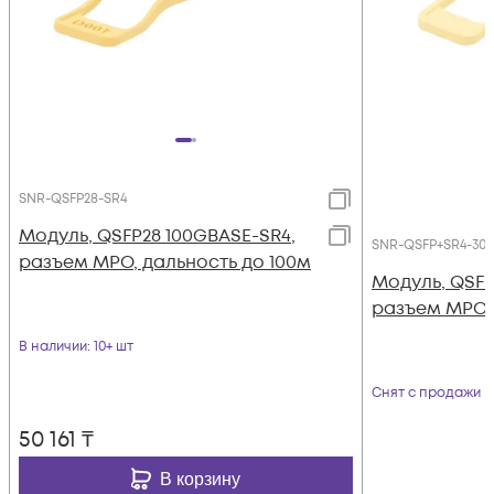
SNR-QSFP28-SR4
Модуль, QSFP28 100GBASE-SR4,
SNR-QSFP+SR4-300
разъем MPO, дальность до 100м
Модуль, QSFP
разъем MPO,
В наличии
: 10+ шт
Снят с продажи
50 161
₸
В корзину