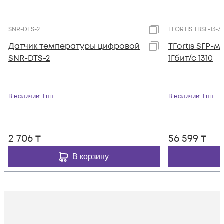
SNR-DTS-2
TFORTIS TBSF-13-3-
Датчик температуры цифровой
TFortis SFP-
SNR-DTS-2
1Гбит/с 1310
В наличии
: 1 шт
В наличии
: 1 шт
2 706
₸
56 599
₸
В корзину