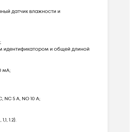
ный датчик влажности и
;
ным идентификатором и общей длиной
0 мА;
NC 5 A, NO 10 А;
, 1.2).