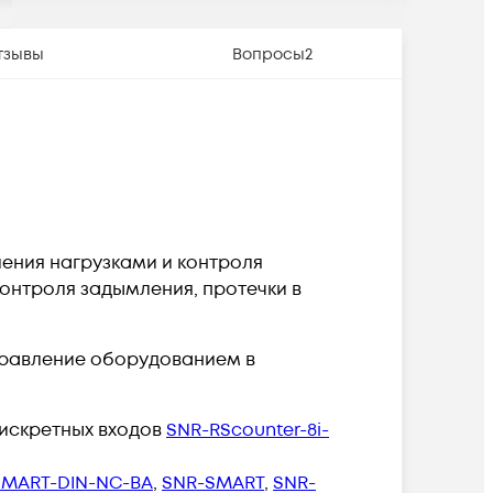
тзывы
Вопросы
2
ения нагрузками и контроля
контроля задымления, протечки в
правление оборудованием в
искретных входов
SNR-RScounter-8i-
SMART-DIN-NC-BA
,
SNR-SMART
,
SNR-