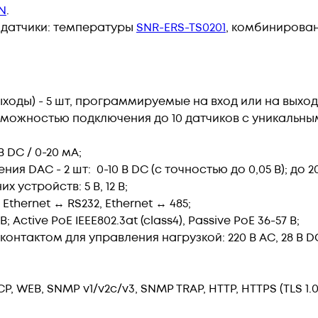
N
.
 датчики: температуры
SNR-ERS-TS0201
,
комбинирован
ходы) - 5 шт, программируемые на вход или на выход
 возможностью подключения до 10 датчиков с уникаль
В DC / 0-20 мА;
 DAC - 2 шт: 0-10 В DC (с точностью до 0,05 В); до 2
 устройств: 5 В, 12 В;
hernet ↔ RS232, Ethernet ↔ 485;
 Active PoE IEEE802.3at (class4), Passive PoE 36-57 В;
нтактом для управления нагрузкой: 220 В AC, 28 В DC, 
EB, SNMP v1/v2c/v3, SNMP TRAP, HTTP, HTTPS (TLS 1.0, 1,1