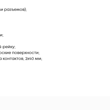
ми разъемов);
и;
-рейку;
оские поверхности;
контактов, 2х40 мм;