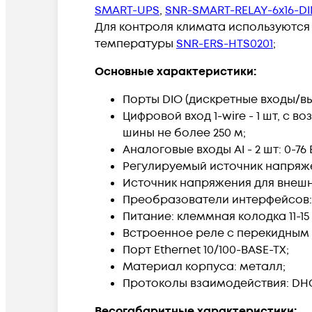
SMART-UPS
,
SNR-SMART-RELAY-6x16-DI
Для контроля климата используются
температуры
SNR-ERS-HTS0201
;
Основные характеристики:
Порты DIO (дискретные входы/вы
Цифровой вход 1-wire - 1 шт, с
шины не более 250 м;
Аналоговые входы AI - 2 шт: 0-76 
Регулируемый источник напряжения
Источник напряжения для внешних
Преобразователи интерфейсов: Et
Питание: клеммная колодка 11-15 В;
Встроенное реле с перекидным ко
Порт Ethernet 10/100-BASE-TX;
Материал корпуса: металл;
Протоколы взаимодействия: DHCP, W
Весогабаритные характеристики: