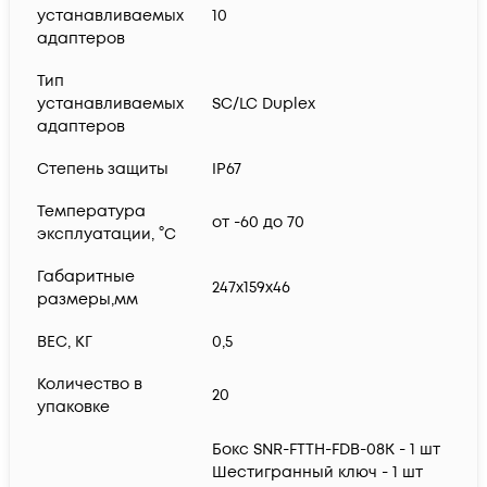
устанавливаемых
10
адаптеров
Тип
устанавливаемых
SC/LC Duplex
адаптеров
Степень защиты
IP67
Температура
от -60 до 70
эксплуатации, °C
Габаритные
247х159х46
размеры,мм
ВЕС, КГ
0,5
Количество в
20
упаковке
Бокс SNR-FTTH-FDB-08K - 1 шт
Шестигранный ключ - 1 шт