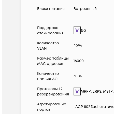
Блоки питания
Встроенный
Поддержка
Да
стекирования
Количество
4094
VLAN
Размер таблицы
16000
MAC адресов
Количество
3004
правил ACL
Протоколы L2
MRPP; ERPS; MSTP;
резервирования
Агрегирование
LACP 802.3ad, статич
портов