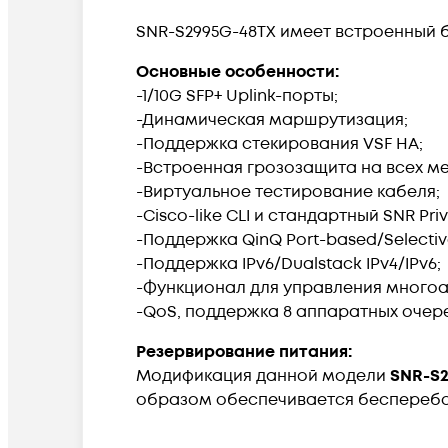
SNR-S2995G-48TX имеет встроенный б
Основные особенности:
-1/10G SFP+ Uplink-порты;
-Динамическая маршрутизация;
-Поддержка стекирования VSF HA;
-Встроенная грозозащита на всех м
-Виртуальное тестирование кабеля;
-Cisco-like CLI и стандартный SNR Pri
-Поддержка QinQ Port-based/Selectiv
-Поддержка IPv6/Dualstack IPv4/IPv6;
-Функционал для управления многоад
-QoS, поддержка 8 аппаратных очере
Резервирование питания:
Модификация данной модели
SNR-S2
образом обеспечивается бесперебо