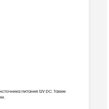
точника питания 12V DC. Таким
ии.