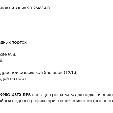
лок питания 90-264V AC.
едных портах;
vate MIB;
e;
ресной рассылкой (multicast) L2/L3;
дей на порт.
995G-48TX-RPS
оснащен разъемом для подключения ис
йная подача трафика при отключении электроэнерг