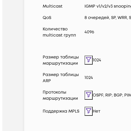
Multicast
IGMP v1/v2/v3 snooping
QoS
8 очередей, SP, WRR,
Количество
4096
multicast групп
Размер таблицы
1024
маршрутизации
Размер таблицы
1024
ARP
Протоколы
OSPF; RIP; BGP; PI
маршрутизации
Поддержка MPLS
Нет