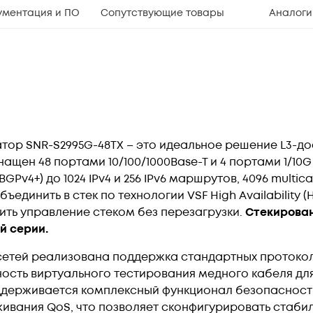
ументация и ПО
Сопутствующие товары
Аналоги
тор SNR-S2995G-48TX – это идеальное решение L3-до
ащен 48 портами 10/100/1000Base-T и 4 портами 1/10
Pv4+) до 1024 IPv4 и 256 IPv6 маршрутов, 4096 multicas
динить в стек по технологии VSF High Availability (
ить управление стеком без перезагрузки.
Стекирован
й серии.
сетей реализована поддержка стандартных протоколо
ность виртуального тестирования медного кабеля дл
ддерживается комплексный функционал безопасност
живания QoS, что позволяет сконфигурировать стаби