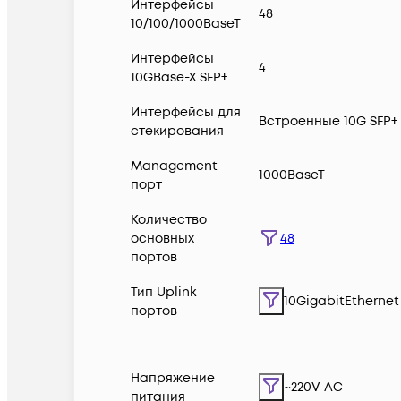
Интерфейсы
48
10/100/1000BaseT
Интерфейсы
4
10GBase-X SFP+
Интерфейсы для
Встроенные 10G SFP+
стекирования
Management
1000BaseT
порт
Количество
48
основных
портов
Тип Uplink
10GigabitEthernet
портов
Напряжение
~220V AC
питания