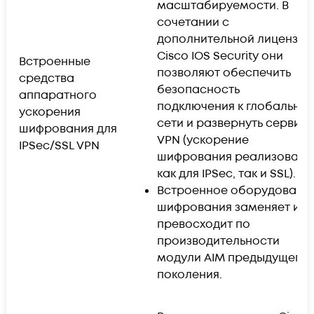
масштабируемости. В
сочетании с
дополнительной лицензие
Cisco IOS Security они
Встроенные
позволяют обеспечить
средства
безопасность
аппаратного
подключения к глобально
ускорения
сети и развернуть сервис
шифрования для
VPN (ускорение
IPSec/SSL VPN
шифрования реализовано
как для IPSec, так и SSL).
Встроенное оборудовани
шифрования заменяет и
превосходит по
производительности
модули AIM предыдущего
поколения.