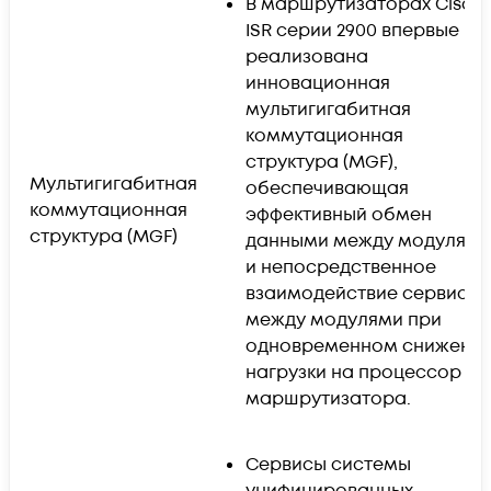
В маршрутизаторах Cisco
ISR серии 2900 впервые
реализована
инновационная
мультигигабитная
коммутационная
структура (MGF),
Мультигигабитная
обеспечивающая
коммутационная
эффективный обмен
структура (MGF)
данными между модулями
и непосредственное
взаимодействие сервисов
между модулями при
одновременном снижени
нагрузки на процессор
маршрутизатора.
Сервисы системы
унифицированных