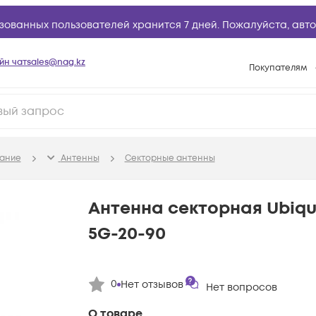
зованных пользователей хранится 7 дней. Пожалуйста,
авто
йн чат
sales@nag.kz
Покупателям
Способы опла
Условия доста
Гарантийное о
ание
Антенны
Секторные антенны
Возврат товар
Вопросы и отв
Антенна секторная Ubiqui
Техническая п
5G-20-90
База знаний
Конфигуратор
0
Нет отзывов
Нет вопросов
О товаре