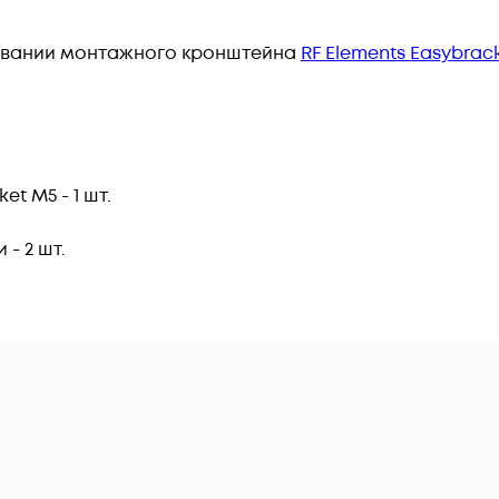
овании монтажного кронштейна
RF Elements Easybrack
ket M5
-
1 шт.
- 2 шт.