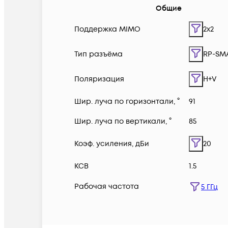
Общие
Поддержка MIMO
2x2
Тип разъёма
RP-SMA
Поляризация
H+V
Шир. луча по горизонтали, °
91
Шир. луча по вертикали, °
85
Коэф. усиления, дБи
20
КСВ
1.5
Рабочая частота
5 ГГц