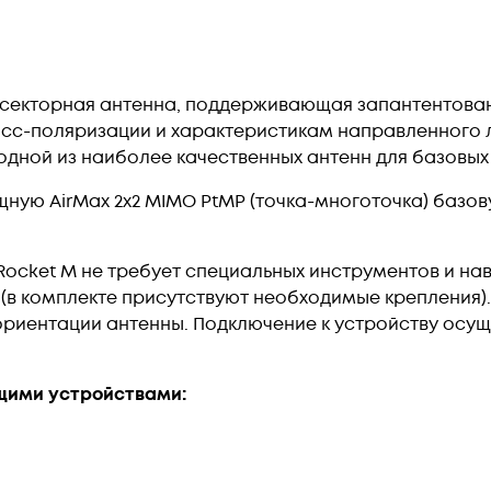
секторная антенна, поддерживающая запантентован
сс-поляризации и характеристикам направленного 
одной из наиболее качественных антенн для базовых
щную AirMax 2x2 MIMO PtMP (точка-многоточка) баз
 Rocket M не требует специальных инструментов и на
 (в комплекте присутствуют необходимые крепления).
ориентации антенны. Подключение к устройству осущ
щими устройствами: