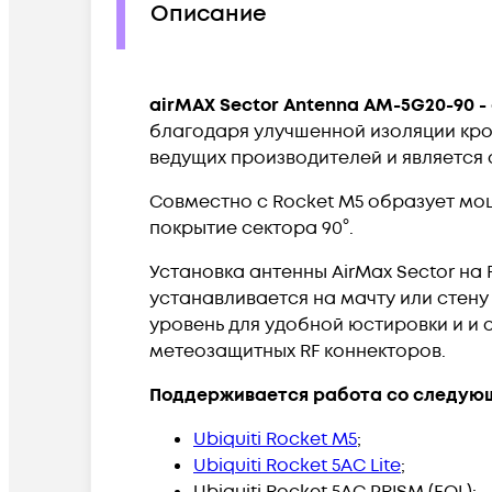
Описание
airMAX Sector Antenna AM-5G20-90 -
благодаря улучшенной изоляции кро
ведущих производителей и является 
Совместно с Rocket M5 образует мо
покрытие сектора 90°.
Установка антенны AirMax Sector на
устанавливается на мачту или стену
уровень для удобной юстировки и и 
метеозащитных RF коннекторов.
Поддерживается работа со следую
Ubiquiti Rocket M5
;
Ubiquiti Rocket 5AC Lite
;
Ubiquiti Rocket 5AC PRISM (EOL);