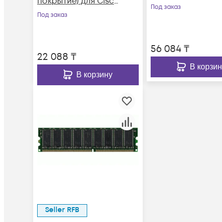
покрытие) для Cisco
Под заказ
Firepower 2100 Series
Под заказ
56 084
₸
22 088
₸
В корзин
В корзину
Seller RFB