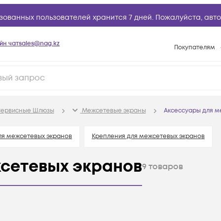
зованных пользователей хранится 7 дней. Пожалуйста,
авто
йн чат
sales@nag.kz
Покупателям
Способы опла
Условия доста
Гарантийное о
ервисные Шлюзы
Межсетевые экраны
Аксессуары для м
Возврат товар
Вопросы и отв
ля межсетевых экранов
Крепления для межсетевых экранов
Техническая п
сетевых экранов
9
товаров
База знаний
Конфигуратор