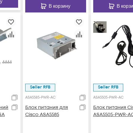
у
В корзину
В корз
Seller RFB
Seller RFB
ASA5585-PWR-AC
ASA5505-PWR-AC
ний
Блок питания для
Блок питания Ci
SA
Cisco ASA5585
ASA5505-PWR-A