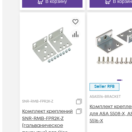
В корзину
В корзин
Seller RFB
ASA5516-BRACKET
SNR-RMB-FPR2K-Z
Комплект крепле
Комплект креплений
для ASA 5508-X, A
SNR-RMB-FPR2K-Z
5516-X
(гальваническое