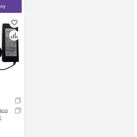
ину
sco
C