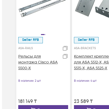
Seller RFB
Seller RFB
ASA-RAILS
ASA-BRACKETS
Рельсы для
Комплект крепле
монтажа Cisco ASA
для ASA 5512-X, A
5500-X
5515-X, ASA 5525-X
В наличии
: 2 шт
В наличии
: 4 шт
181 149
₸
23 589
₸