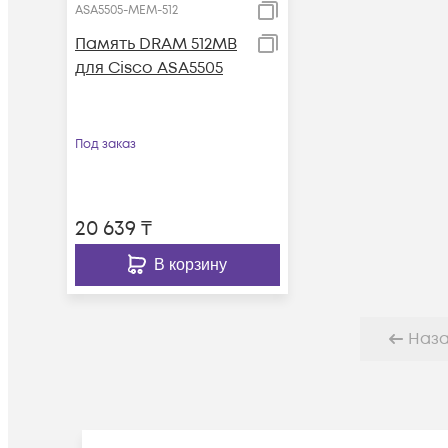
ASA5505-MEM-512
Память DRAM 512MB
для Cisco ASA5505
Под заказ
20 639
₸
В корзину
Наз