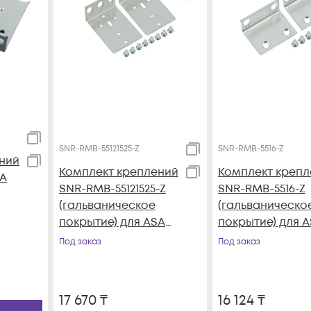
SNR-RMB-55121525-Z
SNR-RMB-5516-Z
ний
Комплект креплений
Комплект крепл
SA
SNR-RMB-55121525-Z
SNR-RMB-5516-Z
(гальваническое
(гальваническо
покрытие) для ASA
покрытие) для 
5512-X, ASA 5515-X,
5508-X, ASA 5516-
Под заказ
Под заказ
ASA 5525-X
17 670
₸
16 124
₸