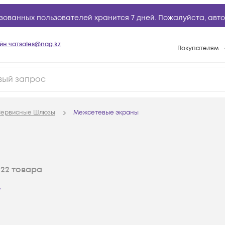
зованных пользователей хранится 7 дней. Пожалуйста,
авто
йн чат
sales@nag.kz
Покупателям
Способы опла
Условия доста
Гарантийное о
ервисные Шлюзы
Межсетевые экраны
Возврат товар
Вопросы и отв
Техническая п
ы
22
товара
База знаний
Конфигуратор