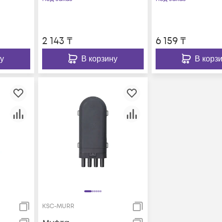
2 143
₸
6 159
₸
у
В корзину
В корз
KSC-MURR