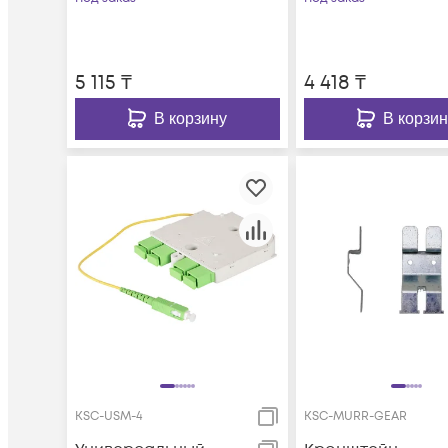
5 115
₸
4 418
₸
В корзину
В корзин
KSC-USM-4
KSC-MURR-GEAR