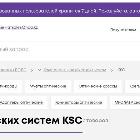
зованных пользователей хранится 7 дней. Пожалуйста,
авто
йн чат
sales@nag.kz
Покупателям
Способы опла
Условия доста
Гарантийное о
поненты ВОЛС
Компоненты оптических систем
KSC
Возврат товар
Вопросы и отв
тч-корды
Муфты оптические
Оптические кроссы
Креп
Техническая п
Адаптеры оптические
Коннекторы оптические
MPO/MTP сис
База знаний
Конфигуратор
ких систем KSC
7
товаров