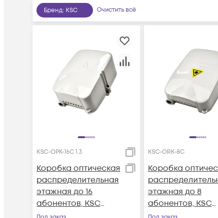
Очистить всё
Бренд
:
KSC
KSC-ОРК-16С 1.3
KSC-ORK-8С
Коробка оптическая
Коробка оптичес
распределительная
распределитель
этажная до 16
этажная до 8
абонентов, KSC
абонентов, KSC
LIGHT PON
LIGHT PON
Под заказ
Под заказ