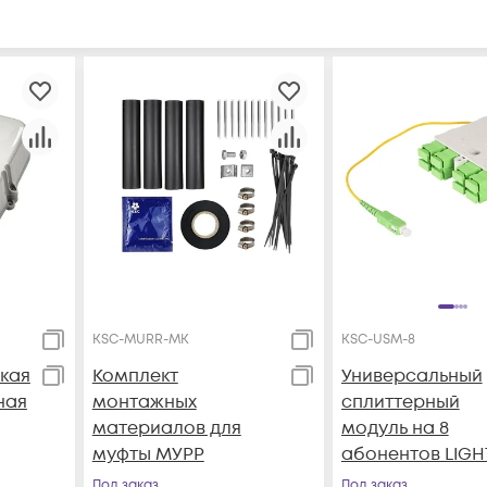
KSC-MURR-MK
KSC-USM-8
кая
Комплект
Универсальный
ная
монтажных
сплиттерный
материалов для
модуль на 8
муфты МУРР
абонентов LIGH
PON УСМ 1х8 SC
Под заказ
Под заказ