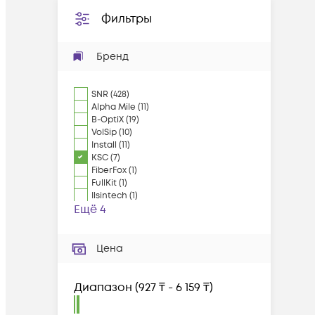
Фильтры
Бренд
SNR
(
428
)
Alpha Mile
(
11
)
B-OptiX
(
19
)
VolSip
(
10
)
Install
(
11
)
KSC
(
7
)
FiberFox
(
1
)
FullKit
(
1
)
Ilsintech
(
1
)
Ещё 4
Цена
Диапазон
(
927 ₸ - 6 159 ₸
)