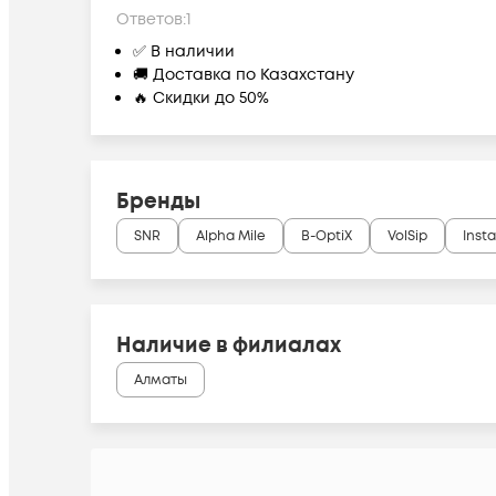
Ответов:
1
✅ В наличии
🚚 Доставка по Казахстану
🔥 Скидки до 50%
Бренды
SNR
Alpha Mile
B-OptiX
VolSip
Insta
Наличие в филиалах
Алматы