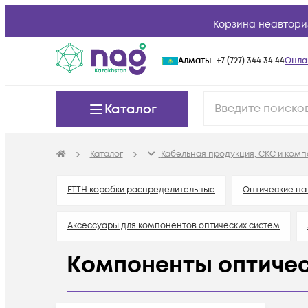
Корзина неавтори
Алматы
+7 (727) 344 34 44
Онла
Каталог
Каталог
Кабельная продукция, СКС и ком
FTTH коробки распределительные
Оптические па
Аксессуары для компонентов оптических систем
Компоненты оптичес
Аттенюаторы оптические