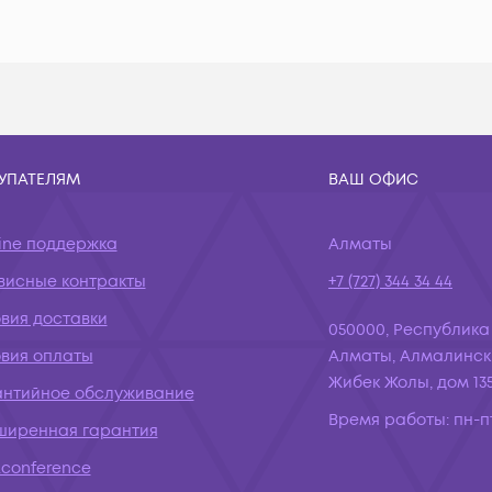
УПАТЕЛЯМ
ВАШ ОФИС
ine поддержка
Алматы
висные контракты
+7 (727) 344 34 44
вия доставки
050000, Республика
овия оплаты
Алматы, Алмалинск
Жибек Жолы, дом 135
антийное обслуживание
Время работы:
пн-пт
ширенная гарантия
conference