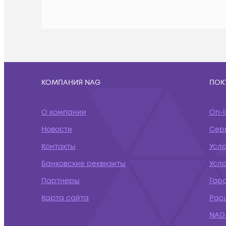
КОМПАНИЯ NAG
ПОК
О компании
On-l
Новости
Сер
Контакты
Усло
Банковские реквизиты
Усл
Партнеры
Гар
Карта сайта
Рас
NAG.