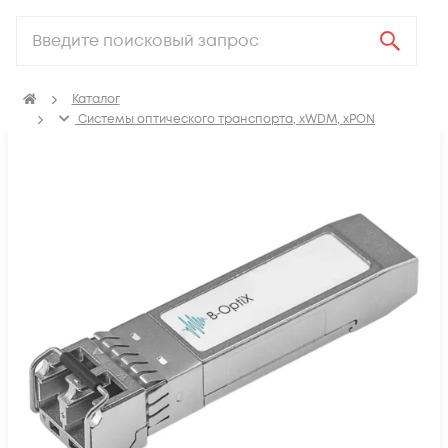
Каталог
Системы оптического транспорта, xWDM, xPON
SFP, GBIC, XFP, SFP+, X2, XENPAK, QSFP+, CFP модули
Модули SFP+