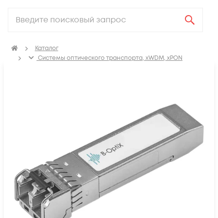
Каталог
Системы оптического транспорта, xWDM, xPON
SFP, GBIC, XFP, SFP+, X2, XENPAK, QSFP+, CFP модули
Модули SFP+