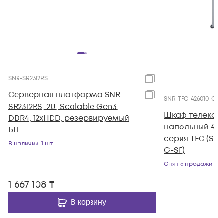
SNR-SR2312RS
Серверная платформа SNR-
SNR-TFC-426010-G
SR2312RS, 2U, Scalable Gen3,
Шкаф телек
DDR4, 12xHDD, резервируемый
напольный 42
БП
серия TFC (S
В наличии
: 1 шт
G-SF)
Снят с продажи
1 667 108
₸
В корзину