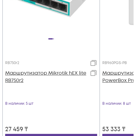
RB750r2
RB960PGS-PB
Маршрутизатор Mikrotik hEX lite
Маршрутизат
RB750r2
PowerBox Pro
В наличии
: 5 шт
В наличии
: 8 шт
27 459
₸
53 333
₸