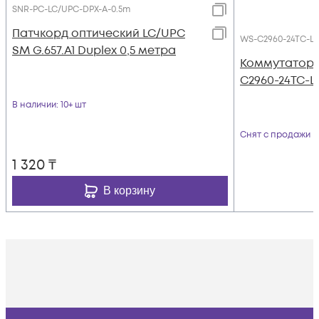
SNR-PC-LC/UPC-DPX-A-0.5m
Патчкорд оптический LC/UPC
WS-C2960-24TC-L
SM G.657.A1 Duplex 0,5 метра
Коммутатор C
C2960-24TC-L
В наличии
: 10+ шт
Снят с продажи
1 320
₸
В корзину