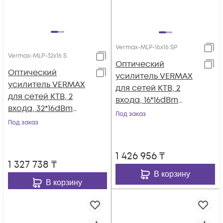
Vermax-MLP-16x16 SP
Vermax-MLP-32x16 S
Оптический
Оптический
усилитель VERMAX
усилитель VERMAX
для сетей КТВ, 2
для сетей КТВ, 2
входа, 16*16dBm
входа, 32*16dBm
выхода, WDM
Под заказ
выхода
Под заказ
фильтр PON
1 426 956
₸
1 327 738
₸
В корзину
В корзину