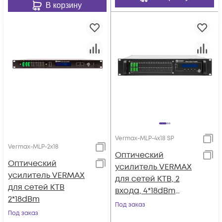
В корзину
Vermax-MLP-4x18 SP
Vermax-MLP-2x18
Оптический
Оптический
усилитель VERMAX
усилитель VERMAX
для сетей КТВ, 2
для сетей КТВ
входа, 4*18dBm
2*18dBm
выхода, WDM
Под заказ
Под заказ
фильтр PON