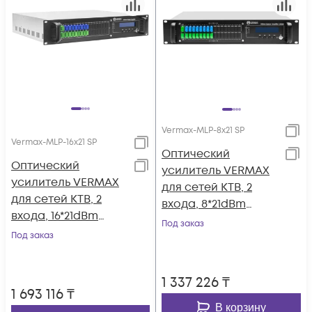
Vermax-MLP-8x21 SP
Vermax-MLP-16x21 SP
Оптический
Оптический
усилитель VERMAX
усилитель VERMAX
для сетей КТВ, 2
для сетей КТВ, 2
входа, 8*21dBm
входа, 16*21dBm
выходов, WDM
Под заказ
выхода, WDM
Под заказ
фильтр PON
фильтр PON
1 337 226
₸
1 693 116
₸
В корзину