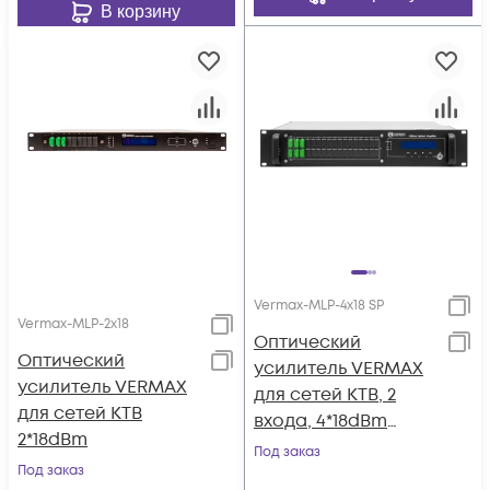
В корзину
Vermax-MLP-4x18 SP
Vermax-MLP-2x18
Оптический
Оптический
усилитель VERMAX
усилитель VERMAX
для сетей КТВ, 2
для сетей КТВ
входа, 4*18dBm
2*18dBm
выхода, WDM
Под заказ
Под заказ
фильтр PON