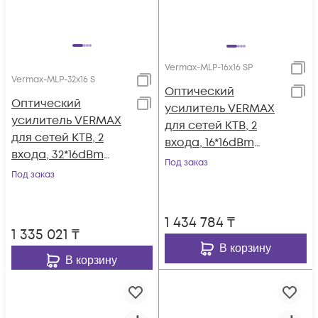
Vermax-MLP-16x16 SP
Vermax-MLP-32x16 S
Оптический
Оптический
усилитель VERMAX
усилитель VERMAX
для сетей КТВ, 2
для сетей КТВ, 2
входа, 16*16dBm
входа, 32*16dBm
выхода, WDM
Под заказ
выхода
Под заказ
фильтр PON
1 434 784
₸
1 335 021
₸
В корзину
В корзину