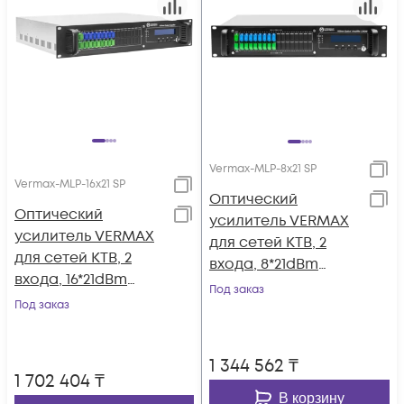
Vermax-MLP-8x21 SP
Vermax-MLP-16x21 SP
Оптический
Оптический
усилитель VERMAX
усилитель VERMAX
для сетей КТВ, 2
для сетей КТВ, 2
входа, 8*21dBm
входа, 16*21dBm
выходов, WDM
Под заказ
выхода, WDM
Под заказ
фильтр PON
фильтр PON
1 344 562
₸
1 702 404
₸
В корзину