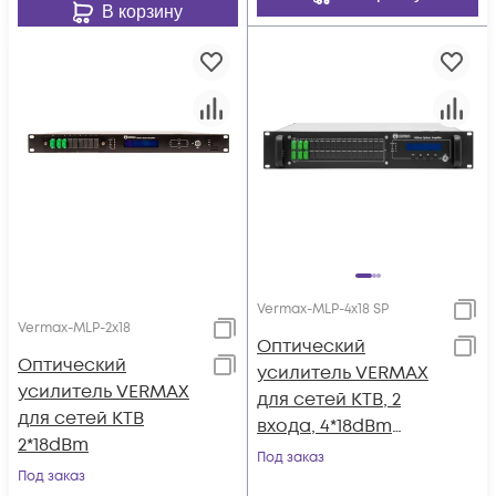
В корзину
Vermax-MLP-4x18 SP
Vermax-MLP-2x18
Оптический
Оптический
усилитель VERMAX
усилитель VERMAX
для сетей КТВ, 2
для сетей КТВ
входа, 4*18dBm
2*18dBm
выхода, WDM
Под заказ
Под заказ
фильтр PON