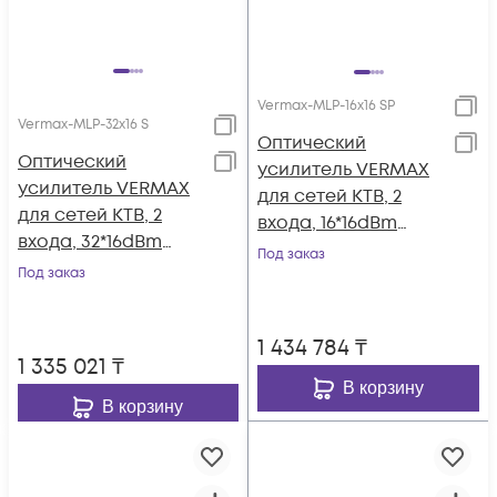
Vermax-MLP-16x16 SP
Vermax-MLP-32x16 S
Оптический
Оптический
усилитель VERMAX
усилитель VERMAX
для сетей КТВ, 2
для сетей КТВ, 2
входа, 16*16dBm
входа, 32*16dBm
выхода, WDM
Под заказ
выхода
Под заказ
фильтр PON
1 434 784
₸
1 335 021
₸
В корзину
В корзину