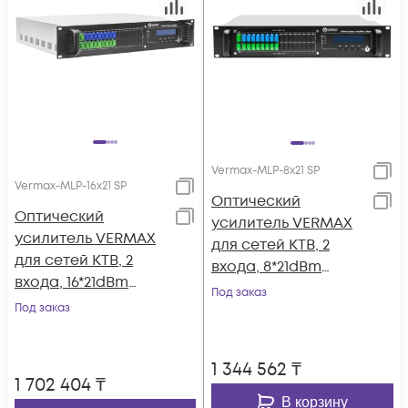
Vermax-MLP-8x21 SP
Vermax-MLP-16x21 SP
Оптический
Оптический
усилитель VERMAX
усилитель VERMAX
для сетей КТВ, 2
для сетей КТВ, 2
входа, 8*21dBm
входа, 16*21dBm
выходов, WDM
Под заказ
выхода, WDM
Под заказ
фильтр PON
фильтр PON
1 344 562
₸
1 702 404
₸
В корзину