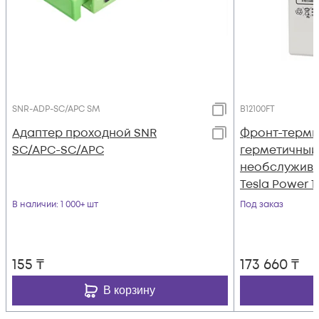
SNR-ADP-SC/APC SM
B12100FT
Адаптер проходной SNR
Фронт-терм
SC/APC-SC/APC
герметичный
необслужива
Tesla Power 1
В наличии
: 1 000+ шт
Под заказ
155
₸
173 660
₸
В корзину