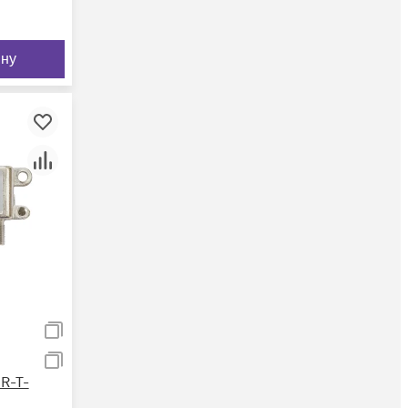
ину
R-T-