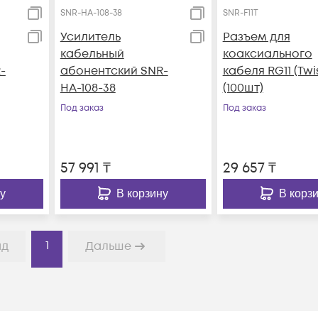
SNR-HA-108-38
SNR-F11T
Усилитель
Разъем для
кабельный
коаксиального
-
абонентский SNR-
кабеля RG11 (Twis
HA-108-38
(100шт)
Под заказ
Под заказ
57 991
₸
29 657
₸
у
В корзину
В корз
1
ад
Дальше