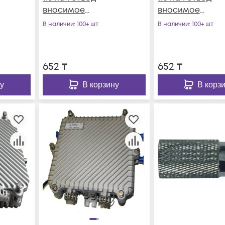
вносимое
вносимое
затухание IN-TAP
затухание IN-TA
В наличии
: 100+ шт
В наличии
: 100+ шт
16dB.
10dB.
652
₸
652
₸
у
В корзину
В корз