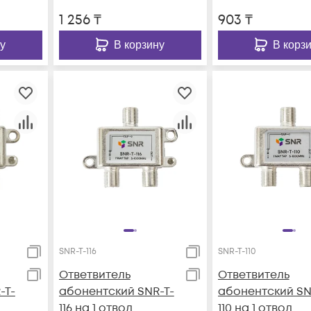
1 256
₸
903
₸
у
В корзину
В корз
SNR-T-116
SNR-T-110
Ответвитель
Ответвитель
-T-
абонентский SNR-T-
абонентский SN
116 на 1 отвод
110 на 1 отвод