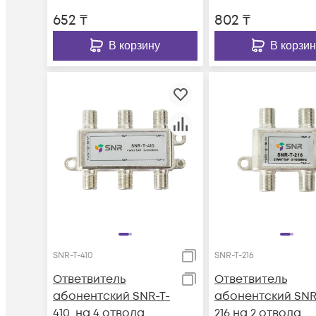
652
₸
802
₸
В корзину
В корзин
SNR-T-410
SNR-T-216
Ответвитель
Ответвитель
абонентский SNR-T-
абонентский SNR
410, на 4 отвода,
216 на 2 отвода,