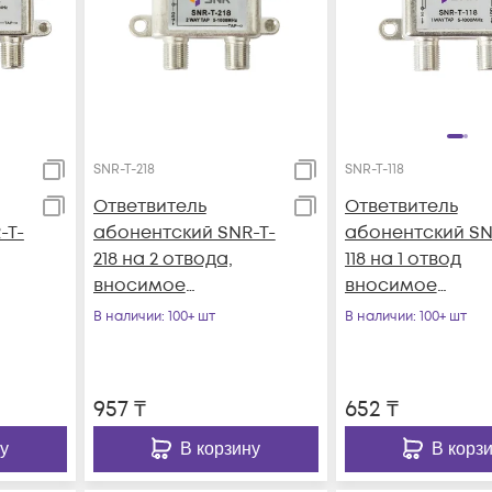
SNR-T-218
SNR-T-118
Ответвитель
Ответвитель
-T-
абонентский SNR-T-
абонентский SN
218 на 2 отвода,
118 на 1 отвод
вносимое
вносимое
затухание IN-TAP
затухание IN-TA
В наличии
: 100+ шт
В наличии
: 100+ шт
18dB.
18dB.
957
₸
652
₸
у
В корзину
В корз