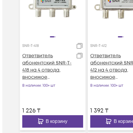
SNR-T-418
SNR-T-412
Ответвитель
Ответвитель
абонентский SNR-T-
абонентский SNR
418 на 4 отвода,
412 на 4 отвода,
вносимое
вносимое
затухание IN-TAP
затухание IN-TAP
В наличии
: 100+ шт
В наличии
: 100+ шт
18dB.
12dB.
1 226
₸
1 392
₸
В корзину
В корзин