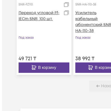
SNR-FZ110
SNR-HA-110-38
Переход угловой Ff-
Усилитель
IECm SNR, 100 шт.
кабельный
абонентский SNR
HA-110-38
Под заказ
Под заказ
49 721
₸
38 992
₸
В корзину
В корзин
Наз