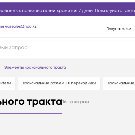
зованных пользователей хранится 7 дней. Пожалуйста,
авто
йн чат
sales@nag.kz
Покупателям
Способы опла
Условия доста
Гарантийное о
Элементы коаксиального тракта
Возврат товар
Вопросы и отв
ители
Коаксиальные разъемы и переходники
Коаксиальные
Техническая п
ного тракта
16
товаров
База знаний
Конфигуратор