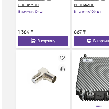
вносимое
вносимое
затухание IN-TAP
затухание IN-TAP
В наличии
: 10+ шт
В наличии
: 100+ шт
10dB.
16dB.
1 384
₸
867
₸
В корзину
В корзин