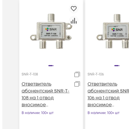
SNR-T-108
SNR-T-106
Ответвитель
Ответвитель
абонентский SNR-T-
абонентский SNR
108 на 1 отвод
106 на 1 отвод
вносимое
вносимое
затухание IN-TAP
затухание IN-TAP
В наличии
: 100+ шт
В наличии
: 100+ шт
8dB.
6dB.