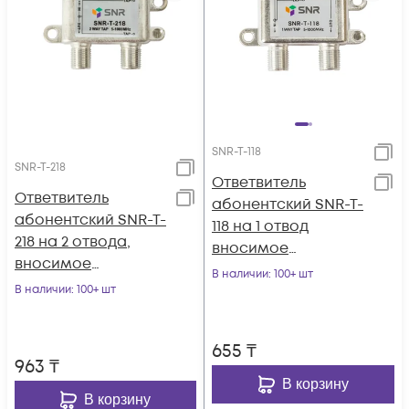
SNR-T-118
SNR-T-218
Ответвитель
Ответвитель
абонентский SNR-T-
абонентский SNR-T-
118 на 1 отвод
218 на 2 отвода,
вносимое
вносимое
затухание IN-TAP
В наличии
: 100+ шт
затухание IN-TAP
В наличии
: 100+ шт
18dB.
18dB.
655
₸
963
₸
В корзину
В корзину