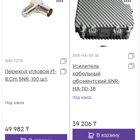
SNR-HA-110-38
SNR-FZ110
Усилитель
Переход угловой Ff-
кабельный
IECm SNR, 100 шт.
абонентский SNR-
HA-110-38
Под заказ
Под заказ
39 206
₸
49 982
₸
В корзину