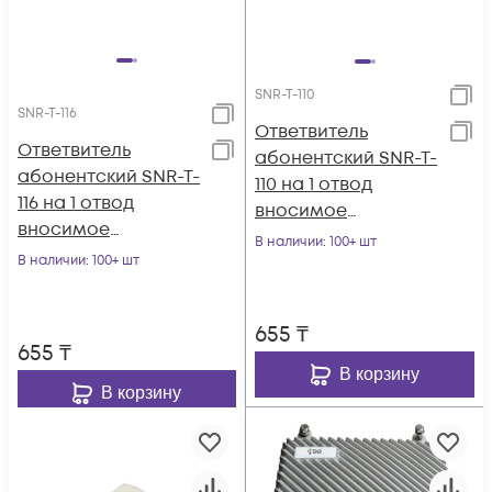
SNR-T-110
SNR-T-116
Ответвитель
Ответвитель
абонентский SNR-T-
абонентский SNR-T-
110 на 1 отвод
116 на 1 отвод
вносимое
вносимое
затухание IN-TAP
В наличии
: 100+ шт
затухание IN-TAP
В наличии
: 100+ шт
10dB.
16dB.
655
₸
655
₸
В корзину
В корзину