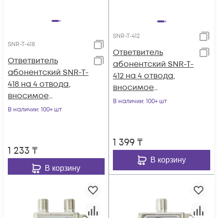
SNR-T-412
SNR-T-418
Ответвитель
Ответвитель
абонентский SNR-T-
абонентский SNR-T-
412 на 4 отвода,
418 на 4 отвода,
вносимое
вносимое
затухание IN-TAP
В наличии
: 100+ шт
затухание IN-TAP
В наличии
: 100+ шт
12dB.
18dB.
1 399
₸
1 233
₸
В корзину
В корзину