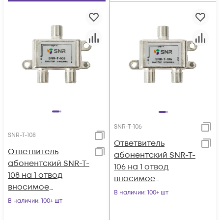
SNR-T-106
SNR-T-108
Ответвитель
Ответвитель
абонентский SNR-T-
абонентский SNR-T-
106 на 1 отвод
108 на 1 отвод
вносимое
вносимое
затухание IN-TAP
В наличии
: 100+ шт
затухание IN-TAP
В наличии
: 100+ шт
6dB.
8dB.