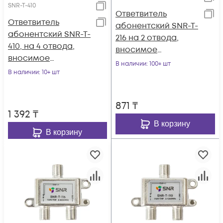
SNR-T-410
Ответвитель
Ответвитель
абонентский SNR-T-
абонентский SNR-T-
216 на 2 отвода,
410, на 4 отвода,
вносимое
вносимое
затухание IN-TAP
В наличии
: 100+ шт
затухание IN-TAP
В наличии
: 10+ шт
16dB.
10dB.
871
₸
1 392
₸
В корзину
В корзину