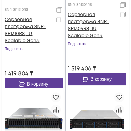
SNR-SR1304RS
SNR-SR1310RS
Серверная
Серверная
платформа SNR-
платформа SNR-
SR1304RS, 1U,
SR1310RS, 1U,
Scalable Gen3,
Scalable Gen3,
DDR4, 4xHDD,
Под заказ
DDR4, 10xHDD,
Под заказ
резервируемый БП
резервируемый БП
1 519 406
₸
1 419 804
₸
В корзину
В корзину