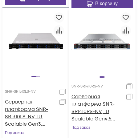
В корзину
SNR-SR1410RS-NV
SNR-SR1310LS-NV
Серверная
Серверная
платформа SNR-
платформа SNR-
SR1410RS-NV, 1U,
SR1310LS-NV, 1U,
Scalable Gen4,5,
Scalable Gen3,
DDR5,
Под заказ
DDR4, 10xHDD,
Под заказ
10xSATA/SAS/NVMe,