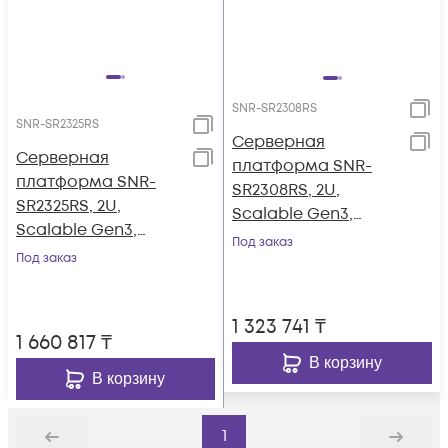
SNR-SR2308RS
SNR-SR2325RS
Серверная
Серверная
платформа SNR-
платформа SNR-
SR2308RS, 2U,
SR2325RS, 2U,
Scalable Gen3,
Scalable Gen3,
DDR4, 8xHDD,
Под заказ
DDR4, 25xHDD,
Под заказ
резервируемый БП
резервируемый БП
1 323 741
₸
1 660 817
₸
В корзину
В корзину
1
Назад
Дальше