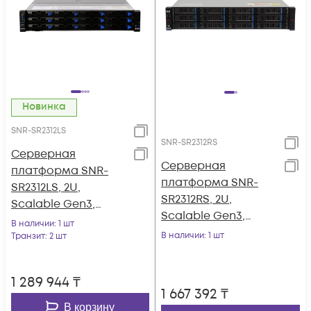
Новинка
SNR-SR2312LS
SNR-SR2312RS
Серверная
Серверная
платформа SNR-
платформа SNR-
SR2312LS, 2U,
SR2312RS, 2U,
Scalable Gen3,
Scalable Gen3,
DDR4, 12xHDD,
В наличии
: 1 шт
DDR4, 12xHDD,
резервируемый БП
В наличии
: 1 шт
Транзит
: 2 шт
резервируемый БП
1 289 944
₸
1 667 392
₸
В корзину