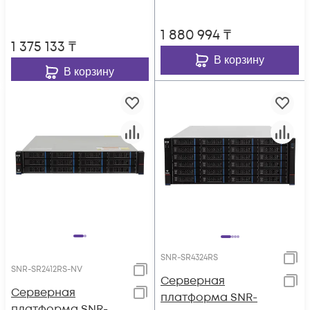
резервируемый БП
резервируемый БП
1 880 994
₸
1 375 133
₸
В корзину
В корзину
SNR-SR4324RS
SNR-SR2412RS-NV
Серверная
Серверная
платформа SNR-
платформа SNR-