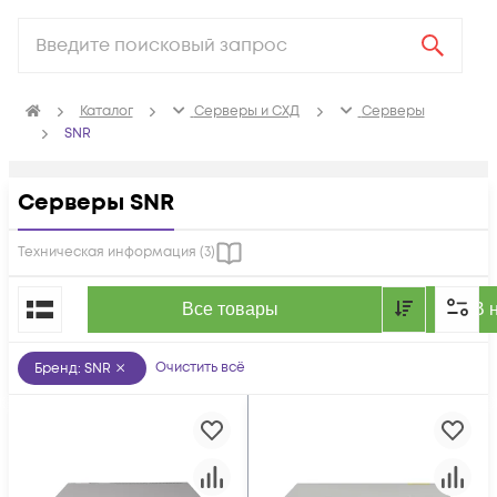
Каталог
Серверы и СХД
Серверы
SNR
Серверы SNR
Техническая информация (
3
)
По популярности
Все товары
В 
Очистить всё
Бренд
:
SNR